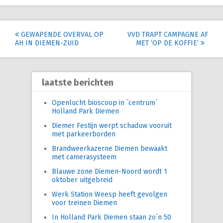
Post
GEWAPENDE OVERVAL OP
VVD TRAPT CAMPAGNE AF
AH IN DIEMEN-ZUID
MET ‘OP DE KOFFIE’
navigation
laatste berichten
Openlucht bioscoop in ´centrum´
Holland Park Diemen
Diemer Festijn werpt schaduw vooruit
met parkeerborden
Brandweerkazerne Diemen bewaakt
met camerasysteem
Blauwe zone Diemen-Noord wordt 1
oktober uitgebreid
Werk Station Weesp heeft gevolgen
voor treinen Diemen
In Holland Park Diemen staan zo´n 50