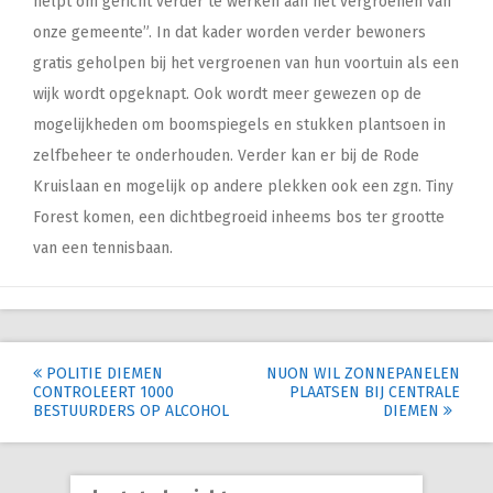
helpt om gericht verder te werken aan het vergroenen van
onze gemeente”. In dat kader worden verder bewoners
gratis geholpen bij het vergroenen van hun voortuin als een
wijk wordt opgeknapt. Ook wordt meer gewezen op de
mogelijkheden om boomspiegels en stukken plantsoen in
zelfbeheer te onderhouden. Verder kan er bij de Rode
Kruislaan en mogelijk op andere plekken ook een zgn. Tiny
Forest komen, een dichtbegroeid inheems bos ter grootte
van een tennisbaan.
Post
POLITIE DIEMEN
NUON WIL ZONNEPANELEN
CONTROLEERT 1000
PLAATSEN BIJ CENTRALE
navigation
BESTUURDERS OP ALCOHOL
DIEMEN