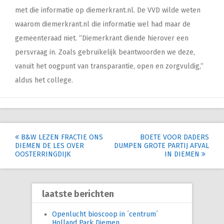
met die informatie op diemerkrant.nl. De VVD wilde weten
waarom diemerkrant.nl die informatie wel had maar de
gemeenteraad niet. ‘’Diemerkrant diende hierover een
persvraag in. Zoals gebruikelijk beantwoorden we deze,
vanuit het oogpunt van transparantie, open en zorgvuldig,’’
aldus het college.
Post
B&W LEZEN FRACTIE ONS
BOETE VOOR DADERS
DIEMEN DE LES OVER
DUMPEN GROTE PARTIJ AFVAL
navigation
OOSTERRINGDIJK
IN DIEMEN
laatste berichten
Openlucht bioscoop in ´centrum´
Holland Park Diemen