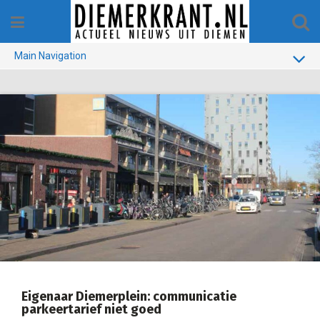
Skip
to
content
Main Navigation
BUURT
GEMEENTE
1970-1990
VERKIEZINGEN
COLOFON
Eigenaar Diemerplein: communicatie
parkeertarief niet goed