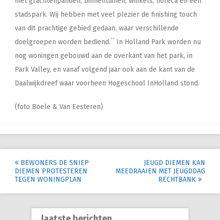
met grachtenpanden, binnentuinen, winkels, horeca en een
stadspark. Wij hebben met veel plezier de finishing touch
van dit prachtige gebied gedaan, waar verschillende
doelgroepen worden bediend.´´ In Holland Park worden nu
nog woningen gebouwd aan de overkant van het park, in
Park Valley, en vanaf volgend jaar ook aan de kant van de
Daalwijkdreef waar voorheen Hogeschool InHolland stond.
(foto Boele & Van Eesteren)
Post
BEWONERS DE SNIEP
JEUGD DIEMEN KAN
DIEMEN PROTESTEREN
MEEDRAAIEN MET JEUGDDAG
navigation
TEGEN WONINGPLAN
RECHTBANK
laatste berichten