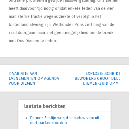
ontstane problemen gewijde raadsvergadering. Ons Diemen
heeft daarvoor tijd nodig omdat enkele leden van de vier
man sterke fractie wegens ziekte of verblijf in het
buitenland afwezig zijn. Wethouder Prins zelf mag van de
raad doorgaan maar ziet geen mogelijkheid om de breuk
met Ons Diemen te helen.
Post
VARIATIE AAN
EXPLOSIE SCHRIKT
EVENEMENTEN OP AGENDA
BEWONERS GROOT DEEL
navigation
VOOR DIEMEN
DIEMEN-ZUID OP
laatste berichten
Diemer Festijn werpt schaduw vooruit
met parkeerborden