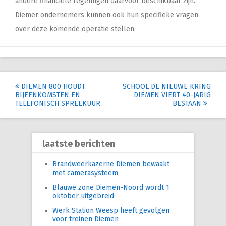
andere financiële regelingen daarvoor beschikbaar zijn.
Diemer ondernemers kunnen ook hun specifieke vragen
over deze komende operatie stellen.
Post
DIEMEN 800 HOUDT
SCHOOL DE NIEUWE KRING
BIJEENKOMSTEN EN
DIEMEN VIERT 40-JARIG
navigation
TELEFONISCH SPREEKUUR
BESTAAN
laatste berichten
Brandweerkazerne Diemen bewaakt
met camerasysteem
Blauwe zone Diemen-Noord wordt 1
oktober uitgebreid
Werk Station Weesp heeft gevolgen
voor treinen Diemen