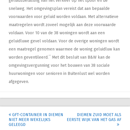
geluidsbelasting van het verkeer op het spoor en de
snelweg. Het omgevingsplan vereist dat aan bepaalde
voorwaarden voor geluid worden voldaan. Met alternatieve
maatregelen wordt zoveel mogelijk aan deze voorwaarde
voldaan. Voor 10 van de 38 woningen wordt aan een
geluidluwe gevel voldaan. Voor de overige woningen wordt
een maatregel genomen waarmee de woning geluidluw kan
worden geventileerd.´´ Met dit besluit van B&W kan de
omgevingsvergunning voor het bouwen van 38 sociale
huurwoningen voor senioren in Buitenlust wel worden
afgegeven.
Post
GFT-CONTAINER IN DIEMEN
DIEMEN ZUID MOET ALS
NIET MEER WEKELIJKS
EERSTE WIJK VAN HET GAS AF
navigation
GELEEGD