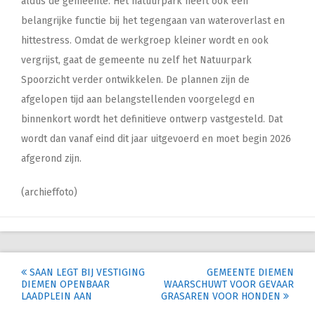
aldus de gemeente. Het natuurpark heeft ook een
belangrijke functie bij het tegengaan van wateroverlast en
hittestress. Omdat de werkgroep kleiner wordt en ook
vergrijst, gaat de gemeente nu zelf het Natuurpark
Spoorzicht verder ontwikkelen. De plannen zijn de
afgelopen tijd aan belangstellenden voorgelegd en
binnenkort wordt het definitieve ontwerp vastgesteld. Dat
wordt dan vanaf eind dit jaar uitgevoerd en moet begin 2026
afgerond zijn.
(archieffoto)
Post
SAAN LEGT BIJ VESTIGING
GEMEENTE DIEMEN
DIEMEN OPENBAAR
WAARSCHUWT VOOR GEVAAR
navigation
LAADPLEIN AAN
GRASAREN VOOR HONDEN