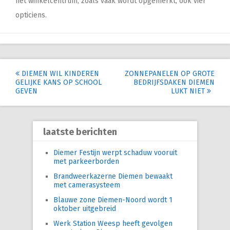
het winkelcentrum, zoals vaak wordt opgemerkt, ook vier
opticiens.
Post
DIEMEN WIL KINDEREN
ZONNEPANELEN OP GROTE
GELIJKE KANS OP SCHOOL
BEDRIJFSDAKEN DIEMEN
navigation
GEVEN
LUKT NIET
laatste berichten
Diemer Festijn werpt schaduw vooruit
met parkeerborden
Brandweerkazerne Diemen bewaakt
met camerasysteem
Blauwe zone Diemen-Noord wordt 1
oktober uitgebreid
Werk Station Weesp heeft gevolgen