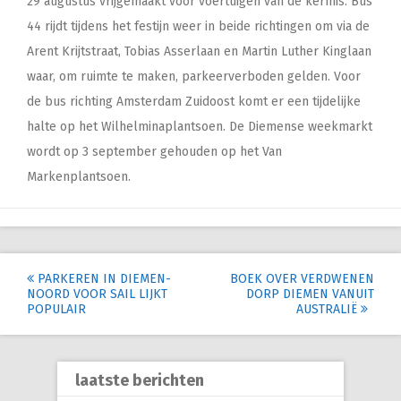
29 augustus vrijgemaakt voor voertuigen van de kermis. Bus
44 rijdt tijdens het festijn weer in beide richtingen om via de
Arent Krijtstraat, Tobias Asserlaan en Martin Luther Kinglaan
waar, om ruimte te maken, parkeerverboden gelden. Voor
de bus richting Amsterdam Zuidoost komt er een tijdelijke
halte op het Wilhelminaplantsoen. De Diemense weekmarkt
wordt op 3 september gehouden op het Van
Markenplantsoen.
Post
PARKEREN IN DIEMEN-
BOEK OVER VERDWENEN
NOORD VOOR SAIL LIJKT
DORP DIEMEN VANUIT
navigation
POPULAIR
AUSTRALIË
laatste berichten