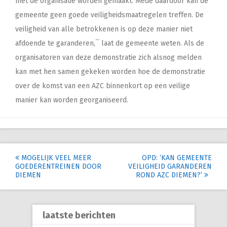
met de organisatie worden gemaakt. Mede daardoor kan de
gemeente geen goede veiligheidsmaatregelen treffen. De
veiligheid van alle betrokkenen is op deze manier niet
afdoende te garanderen,´´ laat de gemeente weten. Als de
organisatoren van deze demonstratie zich alsnog melden
kan met hen samen gekeken worden hoe de demonstratie
over de komst van een AZC binnenkort op een veilige
manier kan worden georganiseerd.
Post
MOGELIJK VEEL MEER
OPD: ‘KAN GEMEENTE
GOEDERENTREINEN DOOR
VEILIGHEID GARANDEREN
navigation
DIEMEN
ROND AZC DIEMEN?’
laatste berichten