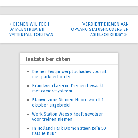
Post
DIEMEN WIL TOCH
‘VERDIENT DIEMEN AAN
DATACENTRUM BIJ
OPVANG STATUSHOUDERS EN
navigation
VATTENFALL TOESTAAN
ASIELZOEKERS?’
laatste berichten
Diemer Festijn werpt schaduw vooruit
met parkeerborden
Brandweerkazerne Diemen bewaakt
met camerasysteem
Blauwe zone Diemen-Noord wordt 1
oktober uitgebreid
Werk Station Weesp heeft gevolgen
voor treinen Diemen
In Holland Park Diemen staan zo´n 50
flats te huur