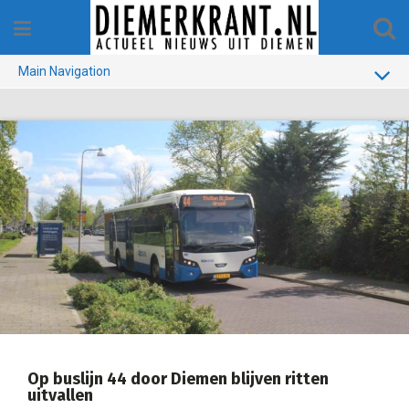
Skip
to
content
Main Navigation
BUURT
GEMEENTE
1970-1990
VERKIEZINGEN
COLOFON
Op buslijn 44 door Diemen blijven ritten
uitvallen