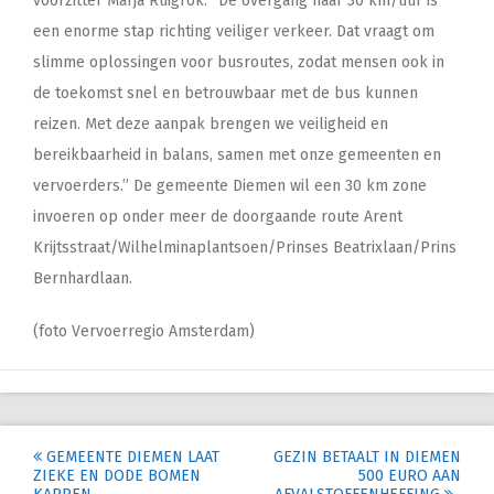
voorzitter Marja Ruigrok: ‘’De overgang naar 30 km/uur is
een enorme stap richting veiliger verkeer. Dat vraagt om
slimme oplossingen voor busroutes, zodat mensen ook in
de toekomst snel en betrouwbaar met de bus kunnen
reizen. Met deze aanpak brengen we veiligheid en
bereikbaarheid in balans, samen met onze gemeenten en
vervoerders.” De gemeente Diemen wil een 30 km zone
invoeren op onder meer de doorgaande route Arent
Krijtsstraat/Wilhelminaplantsoen/Prinses Beatrixlaan/Prins
Bernhardlaan.
(foto Vervoerregio Amsterdam)
Post
GEMEENTE DIEMEN LAAT
GEZIN BETAALT IN DIEMEN
ZIEKE EN DODE BOMEN
500 EURO AAN