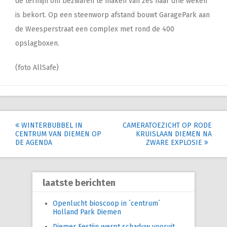
de termijn om bezwaren te maken van zes naar drie weken
is bekort. Op een steenworp afstand bouwt GaragePark aan
de Weesperstraat een complex met rond de 400
opslagboxen.
(foto AllSafe)
Post
WINTERBUBBEL IN
CAMERATOEZICHT OP RODE
CENTRUM VAN DIEMEN OP
KRUISLAAN DIEMEN NA
navigation
DE AGENDA
ZWARE EXPLOSIE
laatste berichten
Openlucht bioscoop in ´centrum´
Holland Park Diemen
Diemer Festijn werpt schaduw vooruit