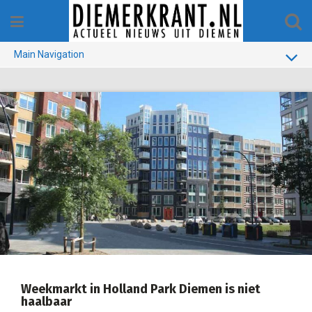
Skip
to
content
Main Navigation
BUURT
GEMEENTE
1970-1990
VERKIEZINGEN
COLOFON
Weekmarkt in Holland Park Diemen is niet
haalbaar