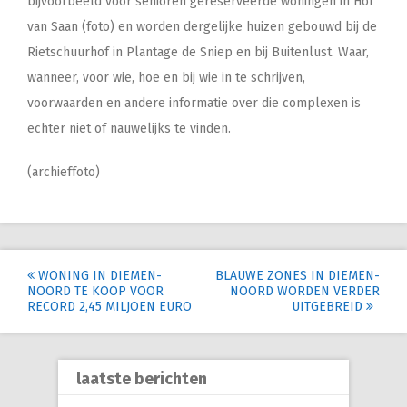
bijvoorbeeld voor senioren gereserveerde woningen in Hof
van Saan (foto) en worden dergelijke huizen gebouwd bij de
Rietschuurhof in Plantage de Sniep en bij Buitenlust. Waar,
wanneer, voor wie, hoe en bij wie in te schrijven,
voorwaarden en andere informatie over die complexen is
echter niet of nauwelijks te vinden.
(archieffoto)
Post
WONING IN DIEMEN-
BLAUWE ZONES IN DIEMEN-
NOORD TE KOOP VOOR
NOORD WORDEN VERDER
navigation
RECORD 2,45 MILJOEN EURO
UITGEBREID
laatste berichten