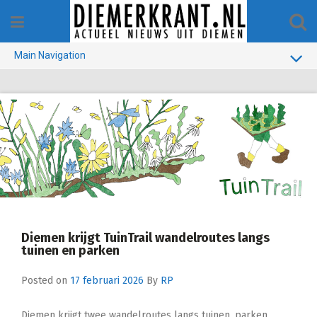
Skip
to
content
Main Navigation
BUURT
GEMEENTE
1970-1990
VERKIEZINGEN
COLOFON
Diemen krijgt TuinTrail wandelroutes langs
tuinen en parken
Posted on
17 februari 2026
By
RP
Diemen krijgt twee wandelroutes langs tuinen, parken,