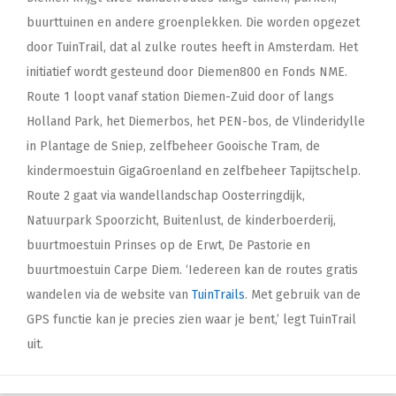
buurttuinen en andere groenplekken. Die worden opgezet
door TuinTrail, dat al zulke routes heeft in Amsterdam. Het
initiatief wordt gesteund door Diemen800 en Fonds NME.
Route 1 loopt vanaf station Diemen-Zuid door of langs
Holland Park, het Diemerbos, het PEN-bos, de Vlinderidylle
in Plantage de Sniep, zelfbeheer Gooische Tram, de
kindermoestuin GigaGroenland en zelfbeheer Tapijtschelp.
Route 2 gaat via wandellandschap Oosterringdijk,
Natuurpark Spoorzicht, Buitenlust, de kinderboerderij,
buurtmoestuin Prinses op de Erwt, De Pastorie en
buurtmoestuin Carpe Diem. ‘Iedereen kan de routes gratis
wandelen via de website van
TuinTrails
. Met gebruik van de
GPS functie kan je precies zien waar je bent,’ legt TuinTrail
uit.