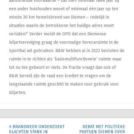
aanvullende voorwaarde – dat men minimaal twee jaar bij
een ander huishouden woont of minimaal één jaar op ten
minste 30 km hemelsbreed van Diemen – redelijk in
situaties waarin de betrokkene het huidige adres moet
verlaten?’ Verder meldt de OPD dat een Diemense
biljartvereniging graag de voormalige horecaruimte in de
Sporthal wil gebruiken. B&W hebben al in 2022 besloten de
ruimte in te richten als ‘basismultifunctionele’ ruimte maar
tot nu toe gebeurt er niets. De fractie vraagt dan ook of
B&W bereid zijn de raad een krediet te vragen om de
leegstaande ruimte geschikt te maken voor gebruik voor
biljarten.
Post
BRANDWEER ONDERZOEKT
DEBAT MET POLITIEKE
KLACHTEN STANK IN
PARTIJEN DIEMEN OVER