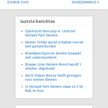
navigation
DIEMEN-ZUID
DUURZAAMHEID
laatste berichten
Openlucht bioscoop in ´centrum´
Holland Park Diemen
Diemer Festijn werpt schaduw vooruit
met parkeerborden
Brandweerkazerne Diemen bewaakt
met camerasysteem
Blauwe zone Diemen-Noord wordt 1
oktober uitgebreid
Werk Station Weesp heeft gevolgen
voor treinen Diemen
In Holland Park Diemen staan zo´n 50
flats te huur