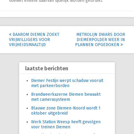
hoewel enkele daarvan tijdelijk worden gebruikt.
Post
DAAROM DIEMEN ZOEKT
METROLIJN DWARS DOOR
VRIJWILLIGERS VOOR
DIEMERPOLDER WEER IN
navigation
VRIJHEIDSMAALTIJD
PLANNEN OPGEDOKEN
laatste berichten
Diemer Festijn werpt schaduw vooruit
met parkeerborden
Brandweerkazerne Diemen bewaakt
met camerasysteem
Blauwe zone Diemen-Noord wordt 1
oktober uitgebreid
Werk Station Weesp heeft gevolgen
voor treinen Diemen