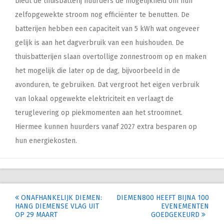
biedt de thuisbatterij huurders de mogelijkheid om hun
zelfopgewekte stroom nog efficiënter te benutten. De
batterijen hebben een capaciteit van 5 kWh wat ongeveer
gelijk is aan het dagverbruik van een huishouden. De
thuisbatterijen slaan overtollige zonnestroom op en maken
het mogelijk die later op de dag, bijvoorbeeld in de
avonduren, te gebruiken. Dat vergroot het eigen verbruik
van lokaal opgewekte elektriciteit en verlaagt de
teruglevering op piekmomenten aan het stroomnet.
Hiermee kunnen huurders vanaf 2027 extra besparen op
hun energiekosten.
Post
ONAFHANKELIJK DIEMEN:
DIEMEN800 HEEFT BIJNA 100
HANG DIEMENSE VLAG UIT
EVENEMENTEN
navigation
OP 29 MAART
GOEDGEKEURD