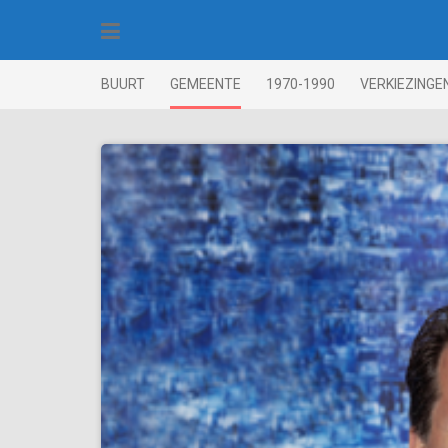
Skip
to
content
BUURT
GEMEENTE
1970-1990
VERKIEZINGE