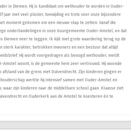
uder in Diemen. Hij is kandidaat om wethouder te worden in Ouder-
lf jaar met veel plezier, toewijding en trots voor onze bijzondere
het moment gekomen om een nieuwe stap te zetten. Vanaf die
ege onderhandelingen in onze buurgemeente Ouder-Amstel, en dat
in Diemen neer te leggen. Ik kijk met grote waardering terug op de
 sterk karakter, betrokken inwoners en een bestuur dat altijd
scheidsbrief. Hij wordt voorgedragen als beoogd wethouder, meldt
er-Amstel woont, is de gemeente hem zeer vertrouwd. Hij woonde
 afstand van de grens met Duivendrecht. Zijn kinderen gingen er
ethouderschap werkte hij intensief samen met Ouder-Amstel en
p, waar zijn kinderen naar de middelbare school gaan. Klaasse ziet
uivendrecht en Ouderkerk aan de Amstel te koesteren én te