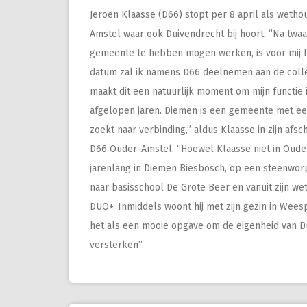
Jeroen Klaasse (D66) stopt per 8 april als wetho
Amstel waar ook Duivendrecht bij hoort. ‘’Na twaa
gemeente te hebben mogen werken, is voor mij 
datum zal ik namens D66 deelnemen aan de coll
maakt dit een natuurlijk moment om mijn functie 
afgelopen jaren. Diemen is een gemeente met een
zoekt naar verbinding,’’ aldus Klaasse in zijn af
D66 Ouder-Amstel. ‘’Hoewel Klaasse niet in Oud
jarenlang in Diemen Biesbosch, op een steenworp
naar basisschool De Grote Beer en vanuit zijn w
DUO+. Inmiddels woont hij met zijn gezin in Wees
het als een mooie opgave om de eigenheid van D
versterken’’.