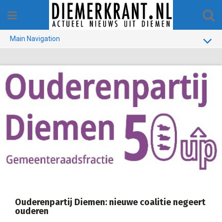
Skip
to
content
Main Navigation
BUURT
GEMEENTE
1970-1990
VERKIEZINGEN
COLOFON
Ouderenpartij Diemen: nieuwe coalitie negeert
ouderen