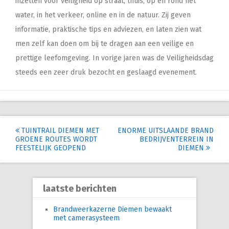
inzetten voor veiligheid op straat, thuis, op en rond het
water, in het verkeer, online en in de natuur. Zij geven
informatie, praktische tips en adviezen, en laten zien wat
men zelf kan doen om bij te dragen aan een veilige en
prettige leefomgeving. In vorige jaren was de Veiligheidsdag
steeds een zeer druk bezocht en geslaagd evenement.
Post
TUINTRAIL DIEMEN MET
ENORME UITSLAANDE BRAND
GROENE ROUTES WORDT
BEDRIJVENTERREIN IN
navigation
FEESTELIJK GEOPEND
DIEMEN
laatste berichten
Brandweerkazerne Diemen bewaakt
met camerasysteem