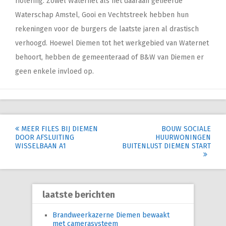
riolering. Zowel Waternet als het daaraan gelieerde
Waterschap Amstel, Gooi en Vechtstreek hebben hun
rekeningen voor de burgers de laatste jaren al drastisch
verhoogd. Hoewel Diemen tot het werkgebied van Waternet
behoort, hebben de gemeenteraad of B&W van Diemen er
geen enkele invloed op.
Post
MEER FILES BIJ DIEMEN
BOUW SOCIALE
DOOR AFSLUITING
HUURWONINGEN
navigation
WISSELBAAN A1
BUITENLUST DIEMEN START
laatste berichten
Brandweerkazerne Diemen bewaakt
met camerasysteem