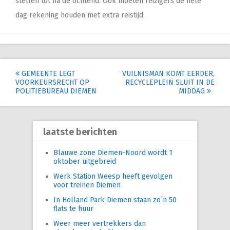
stellen tot na de ochtend. Ook moeten reizigers de hele
dag rekening houden met extra reistijd.
Post
GEMEENTE LEGT
VUILNISMAN KOMT EERDER,
VOORKEURSRECHT OP
RECYCLEPLEIN SLUIT IN DE
navigation
POLITIEBUREAU DIEMEN
MIDDAG
laatste berichten
Blauwe zone Diemen-Noord wordt 1
oktober uitgebreid
Werk Station Weesp heeft gevolgen
voor treinen Diemen
In Holland Park Diemen staan zo´n 50
flats te huur
Weer meer vertrekkers dan