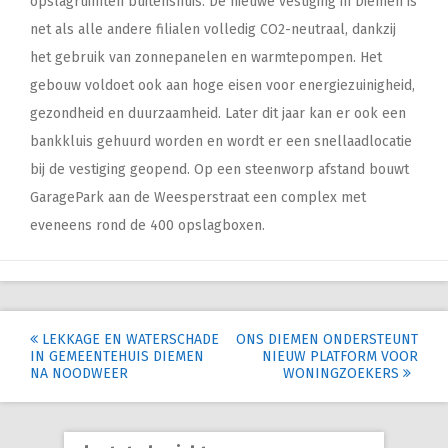
opslagruimten buitenshuis. De nieuwe vestiging in Diemen is
net als alle andere filialen volledig CO2-neutraal, dankzij
het gebruik van zonnepanelen en warmtepompen. Het
gebouw voldoet ook aan hoge eisen voor energiezuinigheid,
gezondheid en duurzaamheid. Later dit jaar kan er ook een
bankkluis gehuurd worden en wordt er een snellaadlocatie
bij de vestiging geopend. Op een steenworp afstand bouwt
GaragePark aan de Weesperstraat een complex met
eveneens rond de 400 opslagboxen.
Post
LEKKAGE EN WATERSCHADE
ONS DIEMEN ONDERSTEUNT
IN GEMEENTEHUIS DIEMEN
NIEUW PLATFORM VOOR
navigation
NA NOODWEER
WONINGZOEKERS