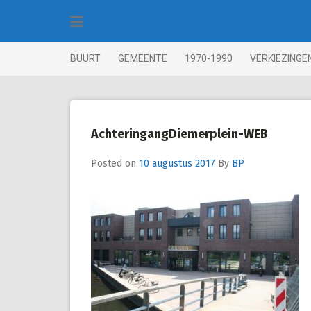
Skip
to
content
BUURT
GEMEENTE
1970-1990
VERKIEZINGE
AchteringangDiemerplein-WEB
Posted on
10 augustus 2017
By
BP