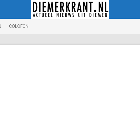
N
COLOFON