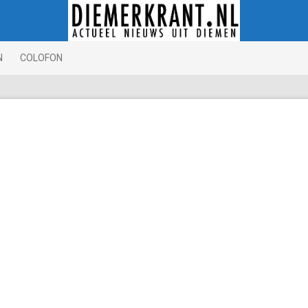
N
COLOFON