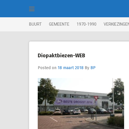
Skip
to
content
BUURT
GEMEENTE
1970-1990
VERKIEZINGE
Diopaktbiezen-WEB
Posted on
18 maart 2018
By
BP