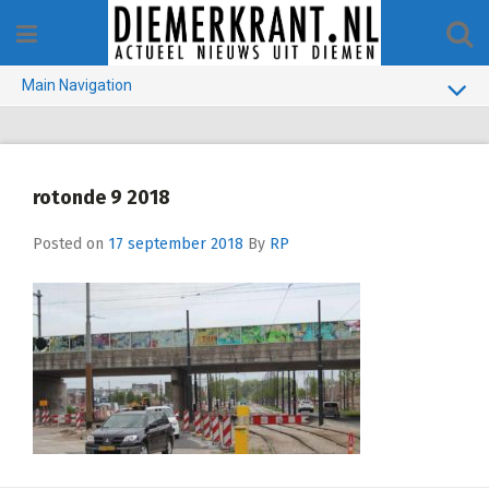
Skip
to
content
Main Navigation
BUURT
GEMEENTE
rotonde 9 2018
1970-1990
Posted on
17 september 2018
By
RP
VERKIEZINGEN
COLOFON