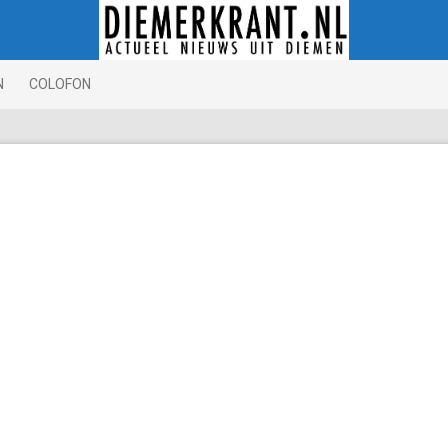
N
COLOFON