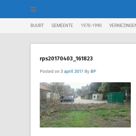
Skip
to
content
BUURT
GEMEENTE
1970-1990
VERKIEZINGE
rps20170403_161823
Posted on
3 april 2017
By
BP