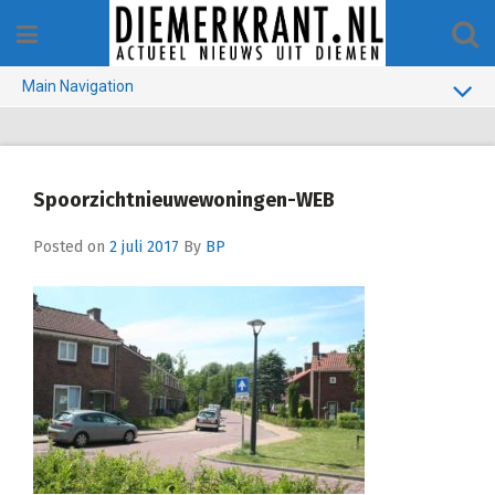
Skip
to
content
Main Navigation
BUURT
GEMEENTE
Spoorzichtnieuwewoningen-WEB
1970-1990
Posted on
2 juli 2017
By
BP
VERKIEZINGEN
COLOFON