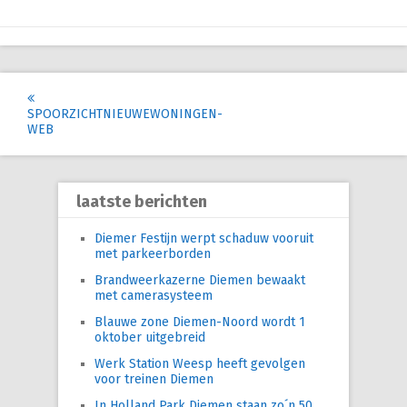
Post
SPOORZICHTNIEUWEWONINGEN-
navigation
WEB
laatste berichten
Diemer Festijn werpt schaduw vooruit
met parkeerborden
Brandweerkazerne Diemen bewaakt
met camerasysteem
Blauwe zone Diemen-Noord wordt 1
oktober uitgebreid
Werk Station Weesp heeft gevolgen
voor treinen Diemen
In Holland Park Diemen staan zo´n 50