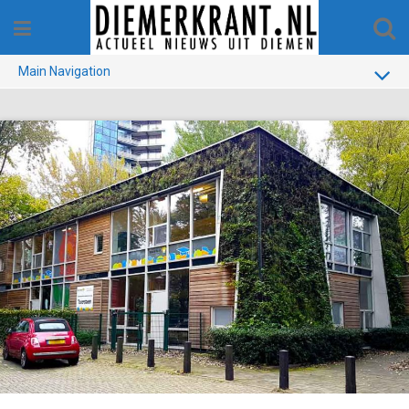
Skip
to
content
Main Navigation
BUURT
GEMEENTE
1970-1990
VERKIEZINGEN
COLOFON