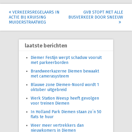
Post
VERKEERSREGELAARS IN
GVB STOPT MET ALLE
ACTIE BIJ KRUISING
BUSVERKEER DOOR SNEEUW
navigation
MUIDERSTRAATWEG
laatste berichten
Diemer Festijn werpt schaduw vooruit
met parkeerborden
Brandweerkazerne Diemen bewaakt
met camerasysteem
Blauwe zone Diemen-Noord wordt 1
oktober uitgebreid
Werk Station Weesp heeft gevolgen
voor treinen Diemen
In Holland Park Diemen staan zo´n 50
flats te huur
Weer meer vertrekkers dan
nieuwkomers in Diemen