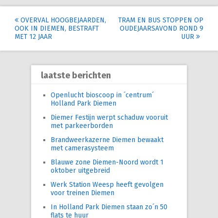
Post
OVERVAL HOOGBEJAARDEN,
TRAM EN BUS STOPPEN OP
OOK IN DIEMEN, BESTRAFT
OUDEJAARSAVOND ROND 9
navigation
MET 12 JAAR
UUR
laatste berichten
Openlucht bioscoop in ´centrum´
Holland Park Diemen
Diemer Festijn werpt schaduw vooruit
met parkeerborden
Brandweerkazerne Diemen bewaakt
met camerasysteem
Blauwe zone Diemen-Noord wordt 1
oktober uitgebreid
Werk Station Weesp heeft gevolgen
voor treinen Diemen
In Holland Park Diemen staan zo´n 50
flats te huur