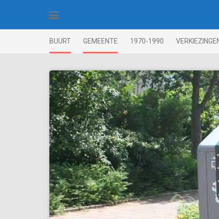
Skip
to
content
BUURT
GEMEENTE
1970-1990
VERKIEZINGE