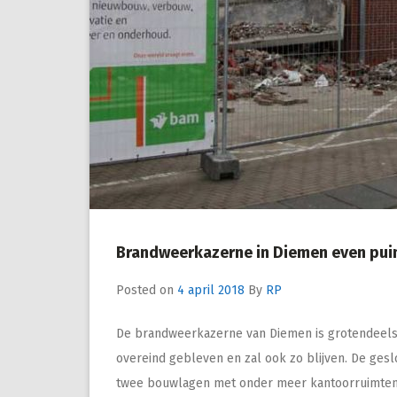
Brandweerkazerne in Diemen even pu
Posted on
4 april 2018
By
RP
De brandweerkazerne van Diemen is grotendeels g
overeind gebleven en zal ook zo blijven. De ge
twee bouwlagen met onder meer kantoorruimten, k