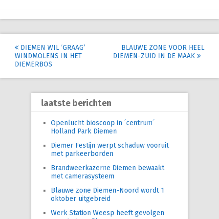
Post
DIEMEN WIL ‘GRAAG’
BLAUWE ZONE VOOR HEEL
WINDMOLENS IN HET
DIEMEN-ZUID IN DE MAAK
navigation
DIEMERBOS
laatste berichten
Openlucht bioscoop in ´centrum´
Holland Park Diemen
Diemer Festijn werpt schaduw vooruit
met parkeerborden
Brandweerkazerne Diemen bewaakt
met camerasysteem
Blauwe zone Diemen-Noord wordt 1
oktober uitgebreid
Werk Station Weesp heeft gevolgen