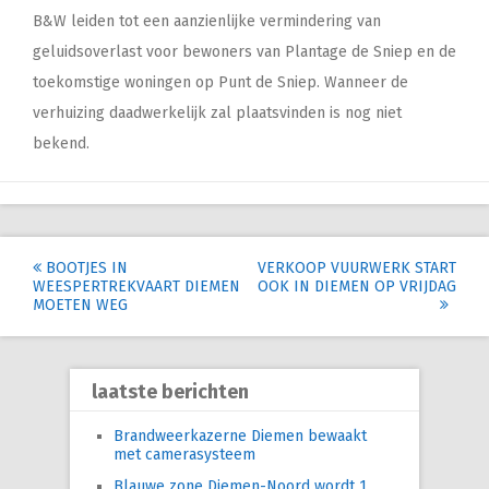
B&W leiden tot een aanzienlijke vermindering van
geluidsoverlast voor bewoners van Plantage de Sniep en de
toekomstige woningen op Punt de Sniep. Wanneer de
verhuizing daadwerkelijk zal plaatsvinden is nog niet
bekend.
Post
BOOTJES IN
VERKOOP VUURWERK START
WEESPERTREKVAART DIEMEN
OOK IN DIEMEN OP VRIJDAG
navigation
MOETEN WEG
laatste berichten
Brandweerkazerne Diemen bewaakt
met camerasysteem
Blauwe zone Diemen-Noord wordt 1