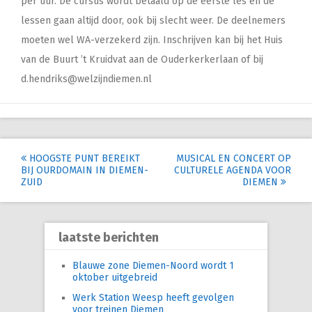
per uur. De cursus wordt betaald op de eerste les en de
lessen gaan altijd door, ook bij slecht weer. De deelnemers
moeten wel WA-verzekerd zijn. Inschrijven kan bij het Huis
van de Buurt ’t Kruidvat aan de Ouderkerkerlaan of bij
d.hendriks@welzijndiemen.nl
Post
HOOGSTE PUNT BEREIKT
MUSICAL EN CONCERT OP
BIJ OURDOMAIN IN DIEMEN-
CULTURELE AGENDA VOOR
navigation
ZUID
DIEMEN
laatste berichten
Blauwe zone Diemen-Noord wordt 1
oktober uitgebreid
Werk Station Weesp heeft gevolgen
voor treinen Diemen