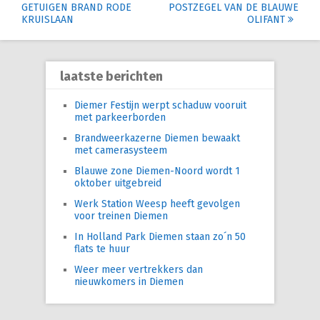
GETUIGEN BRAND RODE
POSTZEGEL VAN DE BLAUWE
navigation
KRUISLAAN
OLIFANT
laatste berichten
Diemer Festijn werpt schaduw vooruit
met parkeerborden
Brandweerkazerne Diemen bewaakt
met camerasysteem
Blauwe zone Diemen-Noord wordt 1
oktober uitgebreid
Werk Station Weesp heeft gevolgen
voor treinen Diemen
In Holland Park Diemen staan zo´n 50
flats te huur
Weer meer vertrekkers dan
nieuwkomers in Diemen