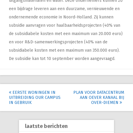
uitgangsmaterialen en water. Deze ondernemers kunnen zo
een bijdrage leveren aan een duurzame, vernieuwende en
ondernemende economie in Noord-Holland. Zij kunnen
subsidie aanvragen voor haalbaarheidsprojecten (40% van
de subsidiabele kosten met een maximum van 20.000 euro)
en voor R&D-samenwerkingsprojecten (40% van de
subsidiabele kosten met een maximum van 350.000 euro).
De subsidie kan tot 10 september worden aangevraagd.
Post
EERSTE WONINGEN IN
PLAN VOOR DATACENTRUM
UITBREIDING OUR CAMPUS
AAN OEVER KANAAL BIJ
navigation
IN GEBRUIK
OVER-DIEMEN
laatste berichten