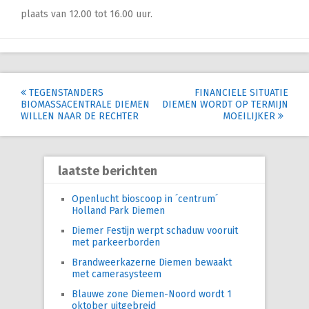
plaats van 12.00 tot 16.00 uur.
Post
TEGENSTANDERS
FINANCIELE SITUATIE
BIOMASSACENTRALE DIEMEN
DIEMEN WORDT OP TERMIJN
navigation
WILLEN NAAR DE RECHTER
MOEILIJKER
laatste berichten
Openlucht bioscoop in ´centrum´
Holland Park Diemen
Diemer Festijn werpt schaduw vooruit
met parkeerborden
Brandweerkazerne Diemen bewaakt
met camerasysteem
Blauwe zone Diemen-Noord wordt 1
oktober uitgebreid