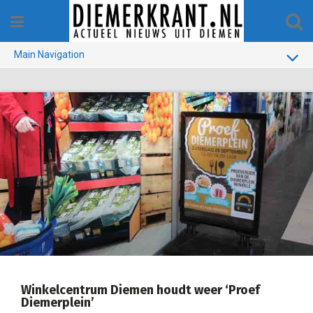
Skip
to
content
Main Navigation
BUURT
GEMEENTE
1970-1990
VERKIEZINGEN
COLOFON
Winkelcentrum Diemen houdt weer ‘Proef
Diemerplein’