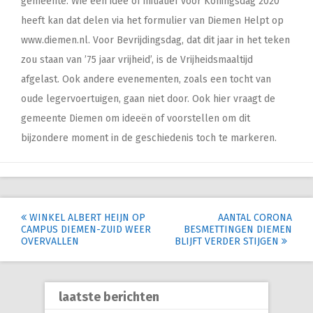
gemeente. Wie een idee of initiatief voor Koningsdag 2020
heeft kan dat delen via het formulier van Diemen Helpt op
www.diemen.nl. Voor Bevrijdingsdag, dat dit jaar in het teken
zou staan van ’75 jaar vrijheid’, is de Vrijheidsmaaltijd
afgelast. Ook andere evenementen, zoals een tocht van
oude legervoertuigen, gaan niet door. Ook hier vraagt de
gemeente Diemen om ideeën of voorstellen om dit
bijzondere moment in de geschiedenis toch te markeren.
Post
WINKEL ALBERT HEIJN OP
AANTAL CORONA
CAMPUS DIEMEN-ZUID WEER
BESMETTINGEN DIEMEN
navigation
OVERVALLEN
BLIJFT VERDER STIJGEN
laatste berichten