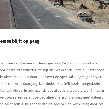
emen blijft op gang
entrum van Diemen vorderen gestaag. De tram rijdt inmiddels
or de werkzaamheden, terwijl hier en daar de voet- en fietspaden
 de Diemerbrug kan doorrijden over de speciaal aangelegde bypass
f half mei weer doorgang kan vinden. Het GVB heeft meegedeeld
tstraat, die verhuizen naar de oostzijde, is uitgesteld tot 16 mei. In
veldseweg een smal voetpad afgeschermd. Die maatregel dateert
e coronacrisis. De aanpak van dit deel van de verbinding door het