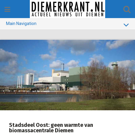
Skip
to
content
Main Navigation
BUURT
GEMEENTE
1970-1990
VERKIEZINGEN
COLOFON
Stadsdeel Oost: geen warmte van
biomassacentrale Diemen