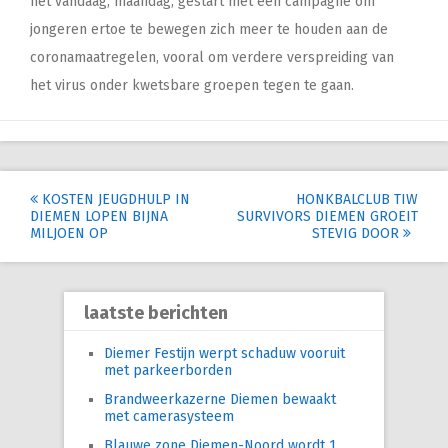
net vandaag, maandag, gestart met een campagne om
jongeren ertoe te bewegen zich meer te houden aan de
coronamaatregelen, vooral om verdere verspreiding van
het virus onder kwetsbare groepen tegen te gaan.
Post
KOSTEN JEUGDHULP IN
HONKBALCLUB TIW
DIEMEN LOPEN BIJNA
SURVIVORS DIEMEN GROEIT
navigation
MILJOEN OP
STEVIG DOOR
laatste berichten
Diemer Festijn werpt schaduw vooruit
met parkeerborden
Brandweerkazerne Diemen bewaakt
met camerasysteem
Blauwe zone Diemen-Noord wordt 1