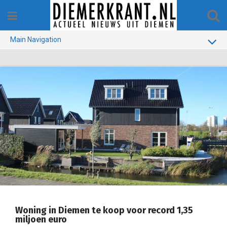
Skip
to
content
Main Navigation
BUURT
GEMEENTE
1970-1990
VERKIEZINGEN
COLOFON
Woning in Diemen te koop voor record 1,35
miljoen euro