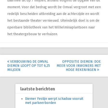
daarmee uit op 7 miljoen, althans volgens de opgave van dit
moment. Voor dat bedrag wordt De Omval vergroot met een
redelijk bescheiden uitbreiding aan de achterzijde en wordt
het bestaande theater vernieuwd. Uiteindelijk doel is om de
openbare bibliotheek van het Wilhelminaplantsoen naar
het theatergebouw te verhuizen.
Post
VERBOUWING DE OMVAL
OPPOSITIE DIEMEN: DOE
DIEMEN LOOPT OP TOT 6,25
MEER VOOR INWONERS MET
navigation
MILJOEN
HOGE REKENINGEN
laatste berichten
Diemer Festijn werpt schaduw vooruit
met parkeerborden