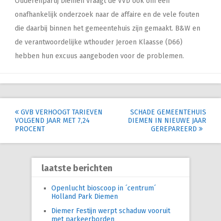
Ouderenpartij Diemen vraagt de VVD ook om een
onafhankelijk onderzoek naar de affaire en de vele fouten
die daarbij binnen het gemeentehuis zijn gemaakt. B&W en
de verantwoordelijke wthouder Jeroen Klaasse (D66)
hebben hun excuus aangeboden voor de problemen.
Post
GVB VERHOOGT TARIEVEN
SCHADE GEMEENTEHUIS
VOLGEND JAAR MET 7,24
DIEMEN IN NIEUWE JAAR
navigation
PROCENT
GEREPAREERD
laatste berichten
Openlucht bioscoop in ´centrum´
Holland Park Diemen
Diemer Festijn werpt schaduw vooruit
met parkeerborden