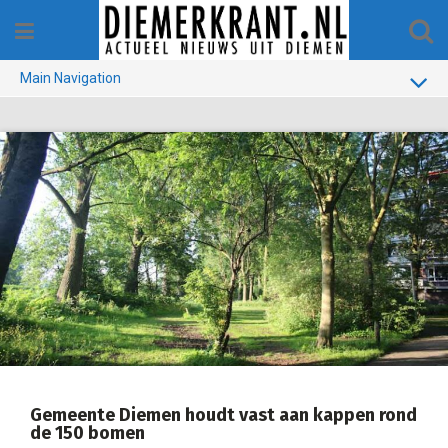
Skip
to
content
Main Navigation
BUURT
GEMEENTE
1970-1990
VERKIEZINGEN
COLOFON
Gemeente Diemen houdt vast aan kappen rond
de 150 bomen