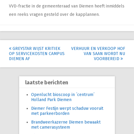
VVD-fractie in de gemeenteraad van Diemen heeft inmiddels
een reeks vragen gesteld over de kapplannen.
Post
GREYSTAR WIJST KRITIEK
VERHUUR EN VERKOOP HOF
OP SERVICEKOSTEN CAMPUS
VAN SAAN WORDT NU
navigation
DIEMEN AF
VOORBEREID
laatste berichten
Openlucht bioscoop in ´centrum´
Holland Park Diemen
Diemer Festijn werpt schaduw vooruit
met parkeerborden
Brandweerkazerne Diemen bewaakt
met camerasysteem